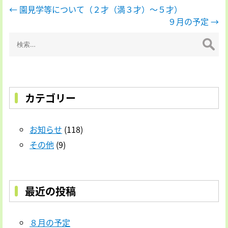
投
←
園見学等について（２才（満３才）～５才）
９月の予定
→
稿
検
ナ
索:
ビ
ゲ
ー
カテゴリー
シ
ョ
お知らせ
(118)
ン
その他
(9)
最近の投稿
８月の予定