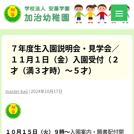
７年度生入園説明会・見学会／
１１月１日（金）入園受付（２
才（満３才時）～５才）
master-kaji
|
2024年10月17日
１０月１５日（火）９時～
入園案内・願書配付開