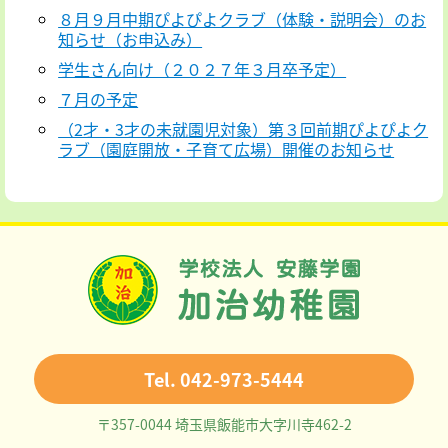
８月９月中期ぴよぴよクラブ（体験・説明会）のお
知らせ（お申込み）
学生さん向け（２０２７年３月卒予定）
７月の予定
（2才・3才の未就園児対象）第３回前期ぴよぴよク
ラブ（園庭開放・子育て広場）開催のお知らせ
Tel. 042-973-5444
〒357-0044 埼玉県飯能市大字川寺462-2