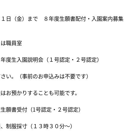
３１日（金）まで ８年度生願書配付・入園案内募集
たは職員室
８年度生入園説明会（１号認定・２号認定）
ださい。（事前のお申込みは不要です）
様はお預かりすることも可能です。
生願書受付（1号認定・２号認定）
談、制服採寸（１３時３０分～）