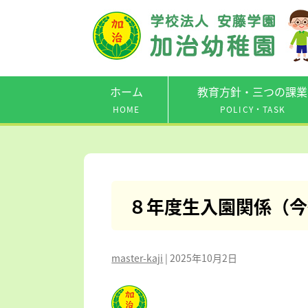
ホーム
教育方針・三つの課業
HOME
POLICY・TASK
８年度生入園関係（今
master-kaji
|
2025年10月2日