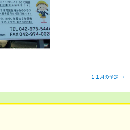
１１月の予定
→