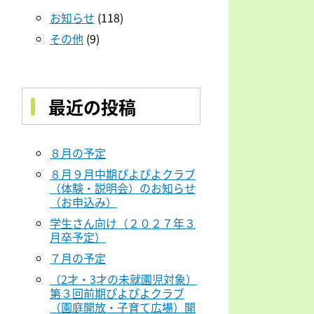
お知らせ
(118)
その他
(9)
最近の投稿
８月の予定
８月９月中期ぴよぴよクラブ
（体験・説明会）のお知らせ
（お申込み）
学生さん向け（２０２７年３
月卒予定）
７月の予定
（2才・3才の未就園児対象）
第３回前期ぴよぴよクラブ
（園庭開放・子育て広場）開