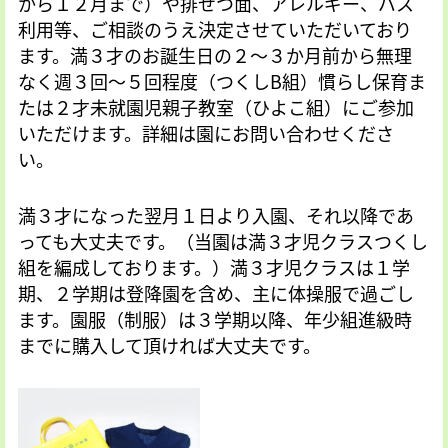
から１２月まで）や排せつ面、アレルギー、バス
利用等、ご相談のうえ決定させていただいており
ます。満３才のお誕生日の２～３か月前から無理
なく週３回～５回程度（つくしB組）慣らし保育ま
たは２才未就園児親子教室（ひよこ組）にご参加
いただけます。詳細は園にお問い合わせくださ
い。
満３才になった翌月１日より入園、それ以降であ
っても大丈夫です。（当園は満３才児クラスつくし
組を編成しております。）満３才児クラスは１学
期、２学期は登降園を含め、主に体操服で過ごし
ます。園服（制服）は３学期以降、年少組進級時
までに購入して頂ければ大丈夫です。