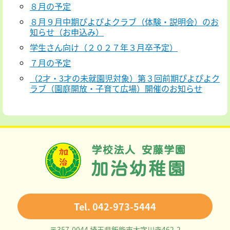
８月の予定
８月９月中期ぴよぴよクラブ（体験・説明会）のお
知らせ（お申込み）
学生さん向け（２０２７年３月卒予定）
７月の予定
（2才・3才の未就園児対象）第３回前期ぴよぴよク
ラブ（園庭開放・子育て広場）開催のお知らせ
Tel. 042-973-5444
〒357-0044 埼玉県飯能市大字川寺462-2