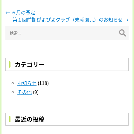
投
←
６月の予定
第１回前期ぴよぴよクラブ（未就園児）のお知らせ
→
稿
検
ナ
索:
ビ
ゲ
ー
カテゴリー
シ
ョ
お知らせ
(118)
ン
その他
(9)
最近の投稿