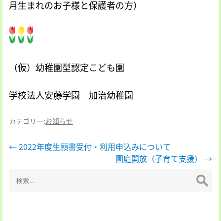
月生まれのお子様と保護者の方）
（仮）幼稚園型認定こども園
学校法人安藤学園 加治幼稚園
カテゴリー:
お知らせ
投
←
2022年度生願書受付・利用申込みについて
園庭開放（子育て支援）
→
稿
検
ナ
索:
ビ
ゲ