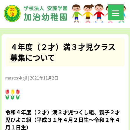
４年度（２才）満３才児クラス
募集について
master-kaji
|
2021年11月2日
令和４年度（２才）満３才児つくし組、親子２才
児ひよこ組（平成３１年４月２日生～令和２年４
月１日生）