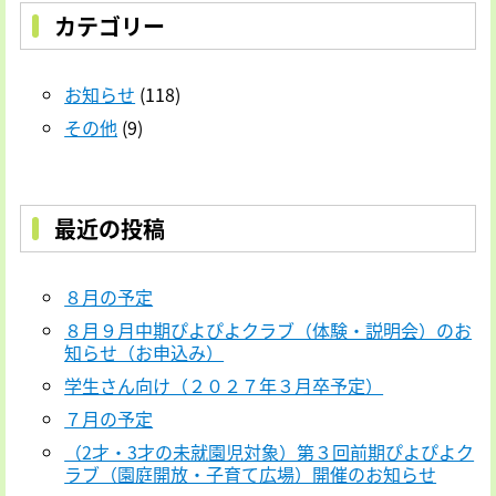
ー
カテゴリー
シ
ョ
お知らせ
(118)
ン
その他
(9)
最近の投稿
８月の予定
８月９月中期ぴよぴよクラブ（体験・説明会）のお
知らせ（お申込み）
学生さん向け（２０２７年３月卒予定）
７月の予定
（2才・3才の未就園児対象）第３回前期ぴよぴよク
ラブ（園庭開放・子育て広場）開催のお知らせ