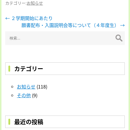
カテゴリー:
お知らせ
投
←
２学期開始にあたり
願書配布・入園説明会等について（４年度生）
→
稿
検
ナ
索:
ビ
ゲ
ー
カテゴリー
シ
ョ
お知らせ
(118)
ン
その他
(9)
最近の投稿