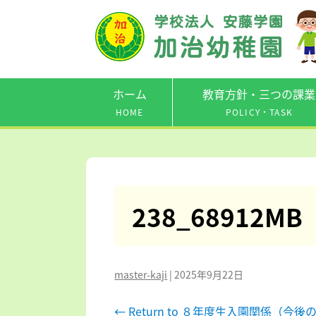
ホーム
教育方針・三つの課業
HOME
POLICY・TASK
238_68912MB
master-kaji
|
2025年9月22日
←
Return to ８年度生入園関係（今後