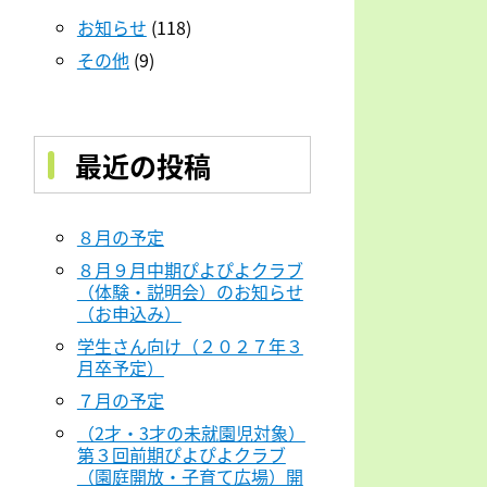
お知らせ
(118)
その他
(9)
最近の投稿
８月の予定
８月９月中期ぴよぴよクラブ
（体験・説明会）のお知らせ
（お申込み）
学生さん向け（２０２７年３
月卒予定）
７月の予定
（2才・3才の未就園児対象）
第３回前期ぴよぴよクラブ
（園庭開放・子育て広場）開