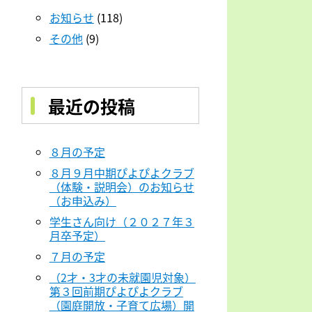
お知らせ
(118)
その他
(9)
最近の投稿
８月の予定
８月９月中期ぴよぴよクラブ
（体験・説明会）のお知らせ
（お申込み）
学生さん向け（２０２７年３
月卒予定）
７月の予定
（2才・3才の未就園児対象）
第３回前期ぴよぴよクラブ
（園庭開放・子育て広場）開