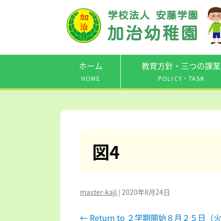
ホーム
教育方針・三つの課業
HOME
POLICY・TASK
図4
master-kaji
|
2020年8月24日
←
Return to ２学期開始８月２５日