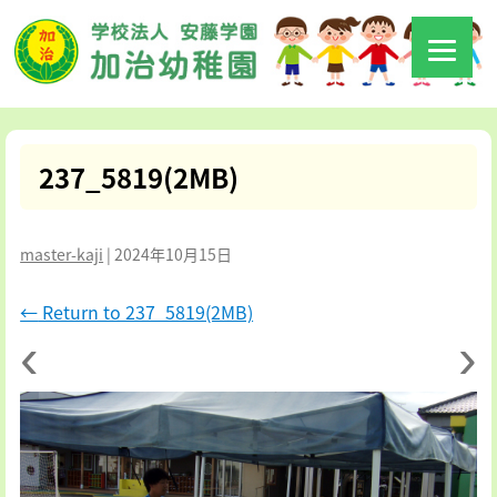
237_5819(2MB)
master-kaji
|
2024年10月15日
←
Return to 237_5819(2MB)
‹
›