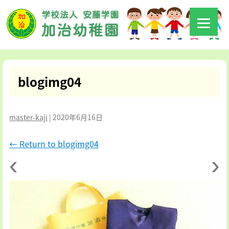
blogimg04
master-kaji
|
2020年6月16日
←
Return to blogimg04
‹
›