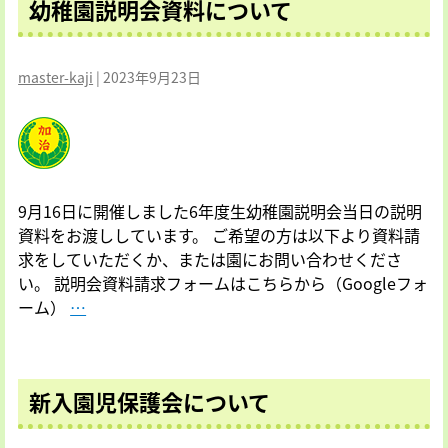
幼稚園説明会資料について
の
い
幼
て
稚
master-kaji
|
2023年9月23日
園
（１
号
認
定）・
認
9月16日に開催しました6年度生幼稚園説明会当日の説明
定
資料をお渡ししています。 ご希望の方は以下より資料請
こ
求をしていただくか、または園にお問い合わせくださ
ど
い。 説明会資料請求フォームはこちらから（Googleフォ
も
幼
ーム）
…
園
稚
部
園
門
説
（２
新入園児保護会について
明
号
会
認