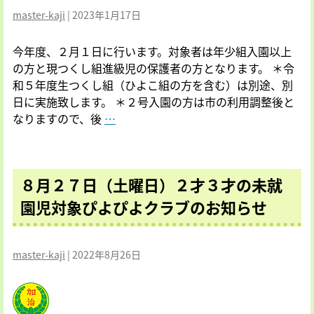
資
定）
master-kaji
|
2023年1月17日
料
入
に
園
今年度、２月１日に行います。対象者は年少組入園以上
つ
を
の方と現つくし組進級児の保護者の方となります。 ＊令
い
お
和５年度生つくし組（ひよこ組の方を含む）は別途、別
て
考
日に実施致します。 ＊２号入園の方は市の利用調整後と
え
新
なりますので、後
…
の
入
方
園
へ
児
８月２７日（土曜日）２才３才の未就
保
護
園児対象ぴよぴよクラブのお知らせ
会
に
つ
master-kaji
|
2022年8月26日
い
て