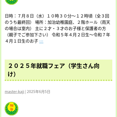
日時：７月８日（水）１０時３０分～１２時頃（全３回
のうち最終回） 場所：加治幼稚園庭、２階ホール（雨天
の場合は室内） 主に２才・３才のお子様と保護者の方
（親子でご参加下さい） 令和５年４月２日生～令和７年
（2
４月１日生のお子
…
才・
3
才
２０２５年就職フェア（学生さん向
の
未
け）
就
園
児
master-kaji
|
2025年6月5日
対
象）
第
３