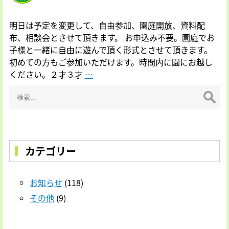
明日は予定を変更して、自由参加、園庭開放、資料配
布、相談会とさせて頂きます。 お申込み不要。園庭でお
子様と一緒に自由に遊んで頂く形式とさせて頂きます。
初めての方もご参加いただけます。時間内に園にお越し
８
ください。２才３才
…
検
月
索:
２
７
日
（土
曜
カテゴリー
日）
２
お知らせ
(118)
才
３
その他
(9)
才
の