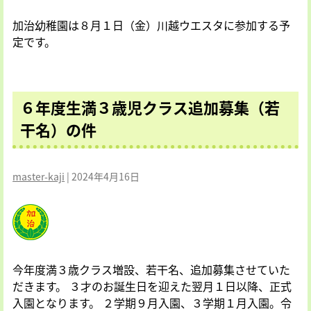
回
加治幼稚園は８月１日（金）川越ウエスタに参加する予
前
定です。
期
ぴ
よ
ぴ
６年度生満３歳児クラス追加募集（若
よ
干名）の件
ク
ラ
ブ
master-kaji
|
2024年4月16日
（園
庭
開
放・
子
育
今年度満３歳クラス増設、若干名、追加募集させていた
て
だきます。 ３才のお誕生日を迎えた翌月１日以降、正式
広
入園となります。 ２学期９月入園、３学期１月入園。令