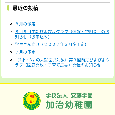
未
最近の投稿
就
園
児
８月の予定
対
８月９月中期ぴよぴよクラブ（体験・説明会）のお
象
知らせ（お申込み）
ぴ
学生さん向け（２０２７年３月卒予定）
よ
ぴ
７月の予定
よ
（2才・3才の未就園児対象）第３回前期ぴよぴよク
ク
ラブ（園庭開放・子育て広場）開催のお知らせ
ラ
ブ
の
お
知
ら
せ