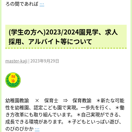
6
ろの間であれば
…
の
年
件
度
生
(学生の方へ)2023/2024園見学、求人
（2024
年
採用、アルバイト等について
度
生）
願
master-kaji
|
2023年9月29日
書
配
付・
入
園
幼稚園教諭 × 保育士 ⇒ 保育教諭 ＊新たな可能
説
性を幼稚園、認定こども園で実現。一歩先を行く、 ＊働
明
き方改革にも取り組んでいます。 ＊自己実現ができる、
会
成長できる環境があります。 ＊子どもといっぱい遊び、
に
(学
のびのびかか
…
つ