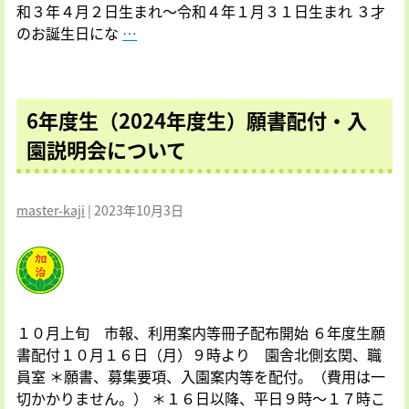
場）
和３年４月２日生まれ～令和４年１月３１日生まれ ３才
開
６
のお誕生日にな
…
催
年
の
度
お
生
知
6年度生（2024年度生）願書配付・入
満
ら
３
園説明会について
せ
歳
児
ク
master-kaji
|
2023年10月3日
ラ
ス
追
加
募
１０月上旬 市報、利用案内等冊子配布開始 ６年度生願
集
書配付１０月１６日（月）９時より 園舎北側玄関、職
（若
員室 ＊願書、募集要項、入園案内等を配付。（費用は一
干
切かかりません。） ＊１６日以降、平日９時～１７時こ
名）