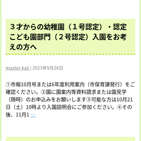
生
い
の
て
方
３才からの幼稚園（１号認定）・認定
へ)2023/2024
園
こども園部門（２号認定）入園をお考
見
えの方へ
学、
求
人
master-kaji
|
2023年9月26日
採
用、
①市報10月号または6年度利用案内（市保育課発行）をご
ア
確認ください。②園に園案内等資料請求または園見学
ル
（随時）のお申込みをお願いします③可能な方は10月21
バ
日（土）10時より入園説明会にご参加ください。④その
イ
３
後、11月1
…
ト
才
等
か
に
ら
つ