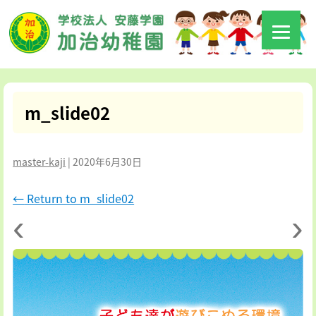
m_slide02
master-kaji
|
2020年6月30日
←
Return to m_slide02
‹
›