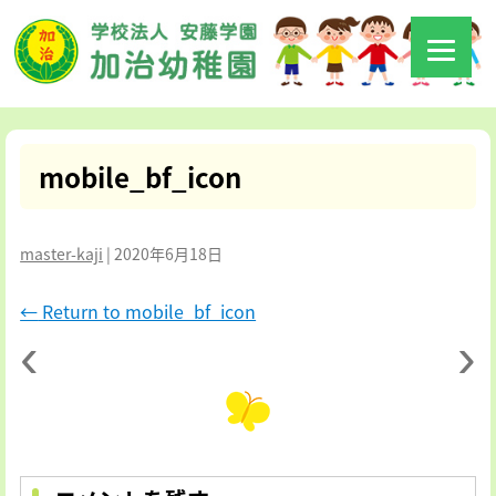
mobile_bf_icon
master-kaji
|
2020年6月18日
←
Return to mobile_bf_icon
‹
›