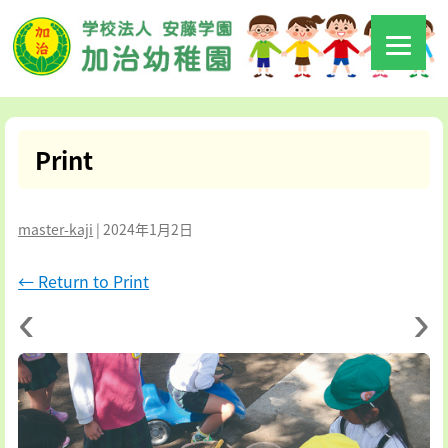
Print
master-kaji
|
2024年1月2日
←
Return to Print
‹
›