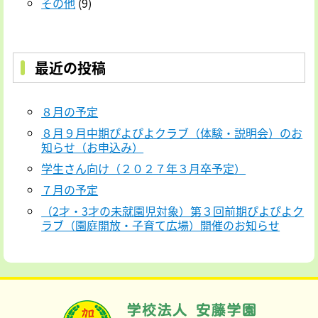
その他
(9)
最近の投稿
８月の予定
８月９月中期ぴよぴよクラブ（体験・説明会）のお
知らせ（お申込み）
学生さん向け（２０２７年３月卒予定）
７月の予定
（2才・3才の未就園児対象）第３回前期ぴよぴよク
ラブ（園庭開放・子育て広場）開催のお知らせ