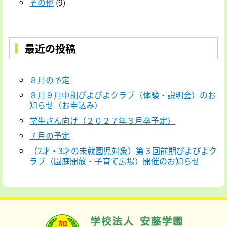
その他
(9)
最近の投稿
８月の予定
８月９月中期ぴよぴよクラブ（体験・説明会）のお
知らせ（お申込み）
学生さん向け（２０２７年３月卒予定）
７月の予定
（2才・3才の未就園児対象）第３回前期ぴよぴよク
ラブ（園庭開放・子育て広場）開催のお知らせ