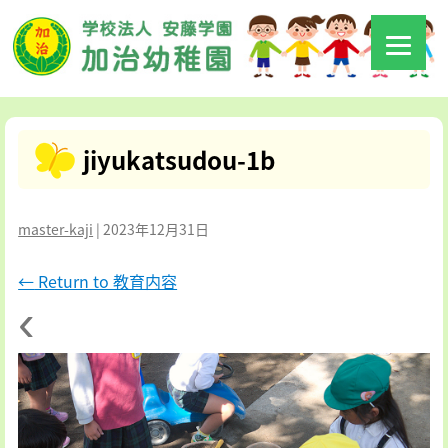
jiyukatsudou-1b
master-kaji
|
2023年12月31日
←
Return to 教育内容
‹