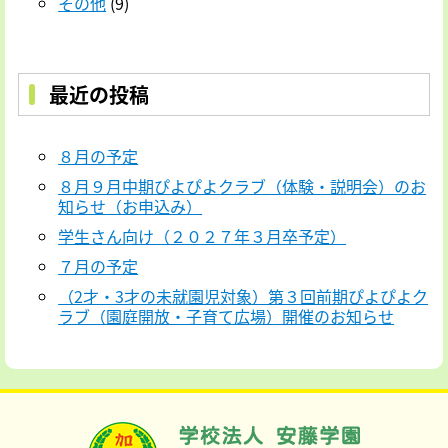
その他
(9)
最近の投稿
８月の予定
８月９月中期ぴよぴよクラブ（体験・説明会）のお
知らせ（お申込み）
学生さん向け（２０２７年３月卒予定）
７月の予定
（2才・3才の未就園児対象）第３回前期ぴよぴよク
ラブ（園庭開放・子育て広場）開催のお知らせ